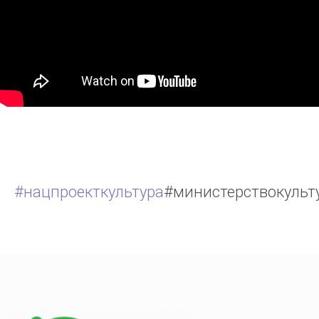
#нацпроекткультура
#министерствокуль